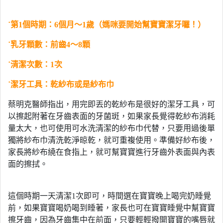
˙
第1個時期：6個月～1歲（媽咪要開始幫寶寶潔牙囉！）
˙
乳牙顆數：前齒
4
～
8
顆
˙
清潔次數：
1
次
˙
潔牙工具：乾紗布或是紗布巾
蔡明克醫師指出，用完即丟的乾紗布是很好的潔牙工具，可
以擦起附著在牙齒表面的牙菌斑，如果家長覺得乾紗布消耗
量太大，也可使用可水洗清潔的紗布巾代替，只要用過後單
獨將紗布巾清洗乾淨晾乾，就可重複使用。準備好紗布後，
家長將紗布繞在食指上，就可幫寶寶進行牙齒外表面與內表
面的擦拭。
這個時期一天清潔1次即可，時間選在寶寶晚上喝完奶睡覺
前，如果寶寶喝奶喝到睡著，家長也可在寶寶睡覺中幫寶寶
擦牙齒，因為牙齒集中在前面，只要輕輕撥開寶寶的嘴唇就