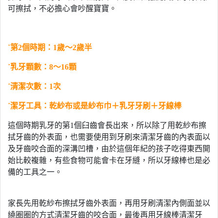
可擦拭，不必擔心會吵醒寶寶。
˙
第2個時期：1歲～2歲半
˙
乳牙顆數：
8
～
16
顆
˙
清潔次數：
1
次
˙
潔牙工具：乾紗布或是紗布巾＋乳牙牙刷＋牙線棒
這個時期乳牙的第1個臼齒會長出來，所以除了用乾紗布擦
拭牙齒的外表面，也需要使用到牙刷來清潔牙齒的內表面以
及牙齒咬合面的深溝凹槽，由於這個年紀的孩子吃得東西開
始比較複雜，有些食物可能會卡在牙縫，所以牙線棒也是必
備的工具之一。
家長先用乾紗布擦拭牙齒外表面，再用牙刷清潔內側面並以
繞圈圈的方式清潔牙齒的咬合面，最後再用牙線棒清潔牙