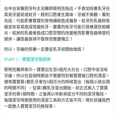
台中台安醫院牙科主治醫師蔡明克指出，不善加保養乳牙任
其長牙菌斑或蛀牙，輕則口腔產生異味、牙齒不美觀，重則
包括：可能影響寶寶的食物攝取造成偏食、蛀牙的乳齒與恆
齒並存容易造成恆齒蛀牙、嚴重的蛀牙可能引發蜂窩性組織
炎、蛀掉的乳齒會造成口腔空間的改變進而影響恆齒萌發的
順序，讓恆齒長得不整齊而需要矯正！
所以，牙齒的保養一定要從乳牙就開始做起！
PART 1
、寶寶潔牙進程表
蔡明克醫師表示，寶寶出生至6個月大左右，口腔中並沒有
牙齒，所以在這個時期並不需要特別幫寶寶做口腔的清潔。
通常寶寶第1顆乳牙會在6個月大的時候冒出（每個小孩出現
的時間不同），從第1顆乳牙冒出開始，就正式進入了寶寶
潔牙的第1個時期，之後再以年齡來區分不同的潔牙階段，
每個潔牙時期使用的清潔工具與方式皆不同，現在就讓我們
一起進入寶寶潔牙的進程表：