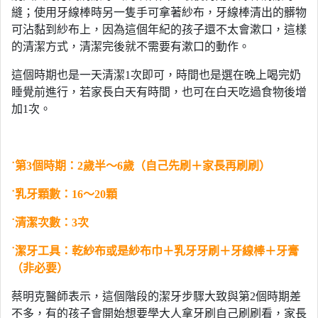
縫；使用牙線棒時另一隻手可拿著紗布，牙線棒清出的髒物
可沾黏到紗布上，因為這個年紀的孩子還不太會漱口，這樣
的清潔方式，清潔完後就不需要有漱口的動作。
這個時期也是一天清潔1次即可，時間也是選在晚上喝完奶
睡覺前進行，若家長白天有時間，也可在白天吃過食物後增
加1次。
˙
第3個時期：2歲半～6歲（自己先刷＋家長再刷刷）
˙
乳牙顆數：
16
～
20
顆
˙
清潔次數：
3
次
˙
潔牙工具：乾紗布或是紗布巾＋乳牙牙刷＋牙線棒＋牙膏
（非必要）
蔡明克醫師表示，這個階段的潔牙步驟大致與第2個時期差
不多，有的孩子會開始想要學大人拿牙刷自己刷刷看，家長