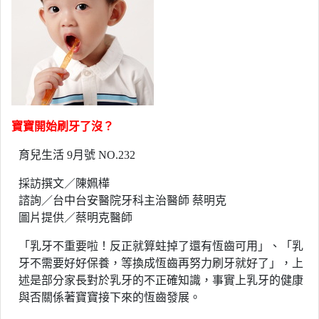
寶寶開始刷牙了沒？
育兒生活 9月號 NO.232
採訪撰文／陳姵樺
諮詢／台中台安醫院牙科主治醫師 蔡明克
圖片提供／蔡明克醫師
「乳牙不重要啦！反正就算蛀掉了還有恆齒可用」、「乳
牙不需要好好保養，等換成恆齒再努力刷牙就好了」，上
述是部分家長對於乳牙的不正確知識，事實上乳牙的健康
與否關係著寶寶接下來的恆齒發展。