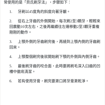
常使用的是「貝氏刷牙法」，步驟如下：
1. 牙刷以45度角的斜度向著牙齦。
2. 從右上牙齒的外側開始，每次刷2至3顆牙，輕輕來
回震動10次左右，之後再繼續往左邊移動2至3顆牙重複
剛剛的動作。
3. 上顎外側的牙齒刷完後，再繞到上顎內側的牙齒刷
回來。
4. 上顎整個刷完後就開始刷下顎的外側與內側牙齒。
5. 最後刷牙齒的咬合面，此時要將刷毛深入臼齒的凹
槽中徹底清潔。
6. 若有使用牙膏，刷完要漱口將牙膏漱乾淨。