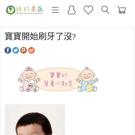
寶寶開始刷牙了沒?