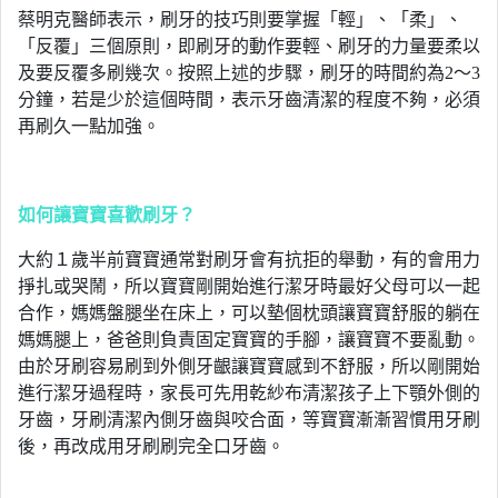
蔡明克醫師表示，刷牙的技巧則要掌握「輕」、「柔」、
「反覆」三個原則，即刷牙的動作要輕、刷牙的力量要柔以
及要反覆多刷幾次。按照上述的步驟，刷牙的時間約為2～3
分鐘，若是少於這個時間，表示牙齒清潔的程度不夠，必須
再刷久一點加強。
如何讓寶寶喜歡刷牙？
大約１歲半前寶寶通常對刷牙會有抗拒的舉動，有的會用力
掙扎或哭鬧，所以寶寶剛開始進行潔牙時最好父母可以一起
合作，媽媽盤腿坐在床上，可以墊個枕頭讓寶寶舒服的躺在
媽媽腿上，爸爸則負責固定寶寶的手腳，讓寶寶不要亂動。
由於牙刷容易刷到外側牙齦讓寶寶感到不舒服，所以剛開始
進行潔牙過程時，家長可先用乾紗布清潔孩子上下顎外側的
牙齒，牙刷清潔內側牙齒與咬合面，等寶寶漸漸習慣用牙刷
後，再改成用牙刷刷完全口牙齒。