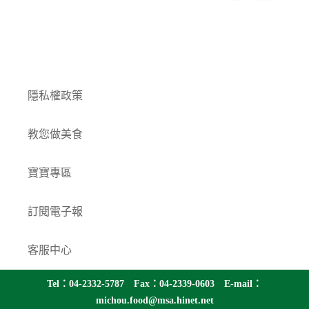
付款方式
隱私權政策
教您做美食
寶寶專區
訂閱電子報
客服中心
Tel：04-2332-5787 Fax：04-2339-0603 E-mail：
michou.food@msa.hinet.net