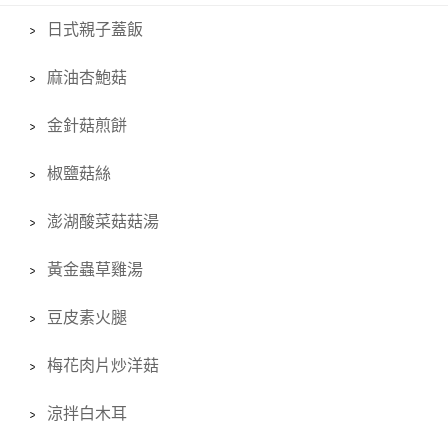
日式親子蓋飯
麻油杏鮑菇
金針菇煎餅
椒鹽菇絲
澎湖酸菜菇菇湯
黃金蟲草雞湯
豆皮素火腿
梅花肉片炒洋菇
涼拌白木耳