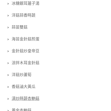
冰糖銀耳蓮子湯
洋菇蒜香時蔬
蒜苗雙菇
海苔金針菇煎蛋
金針菇炒皇帝豆
涼拌木耳金針菇
洋菇炒蘆筍
香菇滷大黃瓜
清炒時蔬杏鮑菇
黃金杏鮑菇