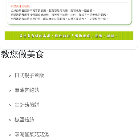
教您做美食
日式親子蓋飯
麻油杏鮑菇
金針菇煎餅
椒鹽菇絲
澎湖酸菜菇菇湯