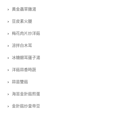
黃金蟲草雞湯
豆皮素火腿
梅花肉片炒洋菇
涼拌白木耳
冰糖銀耳蓮子湯
洋菇蒜香時蔬
蒜苗雙菇
海苔金針菇煎蛋
金針菇炒皇帝豆