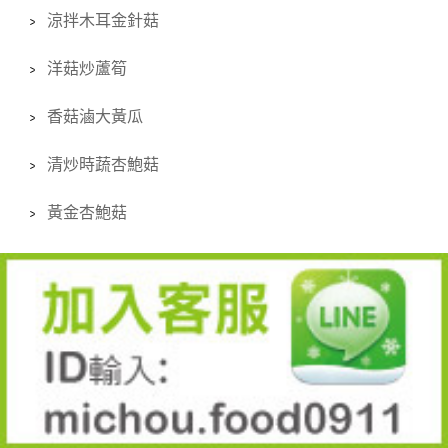
涼拌木耳金針菇
洋菇炒蘆筍
香菇滷大黃瓜
清炒時蔬杏鮑菇
黃金杏鮑菇