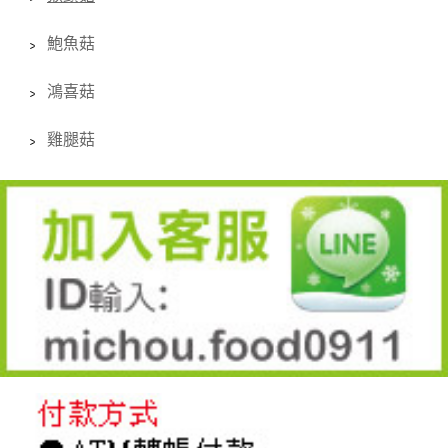
鮑魚菇
鴻喜菇
雞腿菇
line