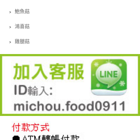
鮑魚菇
鴻喜菇
雞腿菇
line