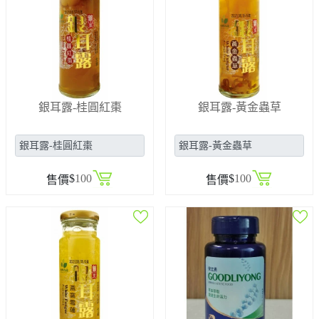
銀耳露-桂圓紅棗
銀耳露-黃金蟲草
$
100
$
100
售價
售價