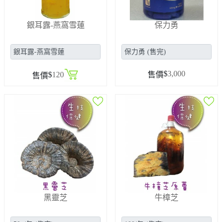
銀耳露-燕窩雪蓮
保力勇
$
3,000
$
120
售價
售價
黑靈芝
牛樟芝