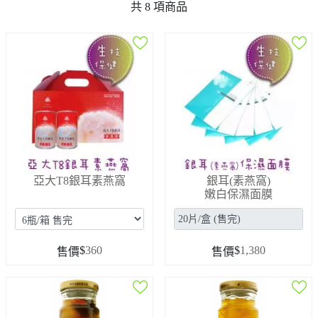
共
8
項商品
亞大T8銀耳素燕窩
銀耳(素燕窩)
嫩白保濕面膜
$
360
$
1,380
售價
售價