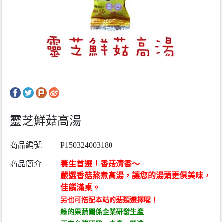
靈芝鮮菇高湯
商品編號
P150324003180
商品簡介
養生首選！香菇清香～
嚴選香菇熬煮高湯，讓您的湯頭更俱美味，
佳餚滿桌。
另也可搭配本站的菇類選擇喔！
綠的果蔬關係企業研發生產