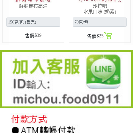
鮮菇昆布高湯
沙拉吧
水果口味 (奶素)
$
39
售價
$
25
售價
line